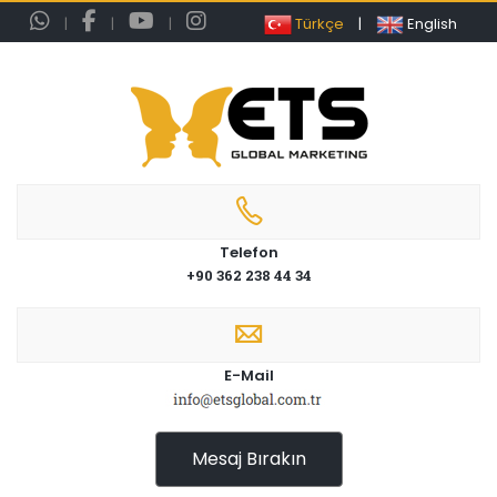
|
|
|
Türkçe
|
English
Telefon
+90 362 238 44 34
E-Mail
Mesaj Bırakın