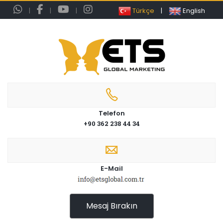
|
|
|
Türkçe
|
English
Telefon
+90 362 238 44 34
E-Mail
Mesaj Bırakın