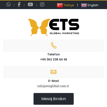
|
|
|
Türkçe
|
English
Telefon
+90 362 238 44 34
E-Mail
Mesaj Bırakın