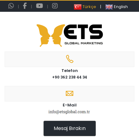
|
|
|
Türkçe
|
English
Telefon
+90 362 238 44 34
E-Mail
Mesaj Bırakın